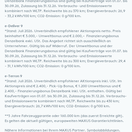
Denzelbank Finanzierungsbonus sind gültig bei Kaufverträge von 01.07. bis
30.09.26, Zulassung bis 31.12.26. Verbrauchs- und Emissionswerte
kombiniert nach WLTP. Reichweite bis zu 370 km; Energieverbrauch: 26,9
- 33,2 kWh/100 km; CO2-Emission: 0 g/100 km.
e-Deliver 9
*Stand: Juli 2026. Unverbindlich empfohlener Aktionspreis netto. Preis
beinhaltet € 3.000,- Umweltbonus und € 2.000,– Finanzierungsbonus
Denzelbank exkl. USt. Das Angebot richtet sich ausschließlich an
Unternehmer. Gültig bis auf Widerruf. Der Umweltbonus und der
Denzelbank Finanzierungsbonus sind gültig bei Kaufverträge von 01.07. bis
30.09.26, Zulassung bis 31.12.26. Verbrauchs- und Emissionswerte
kombiniert nach WLTP. Reichweite bis zu 300 km; Energieverbrauch: 29,4
- 31,1 kWh/100 km; CO2-Emission: 0 g/100 km.
e-Terron 9
*Stand: Juli 2026. Unverbindlich empfohlener AKtionspreis inkl. USt. Im
Aktionspreis sind € 2.400,- Pick-Up Bonus, € 1.200 Umweltbonus und €
2.400,- Finanzierungsbonus Denzelbank inkl. USt. enthalten. Gültig bei
Kaufverträgen von 01.07. bis 30.09.26, Zulassung bis 31.12.26. Verbrauchs-
und Emissionswerte kombiniert nach WLTP. Reichweite bis zu 430 km;
Energieverbrauch: 26,7 kWh/100 km; CO2-Emission: 0 g/100 km.
**5 Jahre Fahrzeuggarantie oder 160.000 km (das zuerst Erreichte gilt).
Es gelten die aktuell gültigen, europaweiten MAXUS Garantierichtlinien.
Nähere Informationen bei Ihrem MAXUS Partner. Symbolabbildungen.