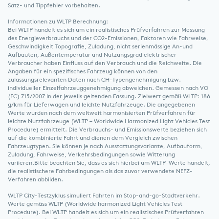
Satz- und Tippfehler vorbehalten.
Informationen zu WLTP Berechnung:
Bei WLTP handelt es sich um ein realistisches Prüfverfahren zur Messung
des Energieverbrauchs und der CO2-Emissionen, Faktoren wie Fahrweise,
Geschwindigkeit Topografie, Zuladung, nicht serienmässige An-und
Aufbauten, Außentemperatur und Nutzungsgrad elektrischer
Verbraucher haben Einfluss auf den Verbrauch und die Reichweite. Die
Angaben für ein spezifisches Fahrzeug können von den
zulassungsrelevanten Daten nach CH-Typengenehmigung bzw.
individueller Einzelfahrzeuggenehmigung abweichen. Gemessen nach VO
(EC) 715/2007 in der jeweils geltenden Fassung. Zielwert gemäß WLTP: 186
g/km für Lieferwagen und leichte Nutzfahrzeuge. Die angegebenen
Werte wurden nach dem weltweit harmonisierten Prüfverfahren für
leichte Nutzfahrzeuge (WLTP – Worldwide Harmonized Light Vehicles Test
Procedure) ermittelt. Die Verbrauchs- und Emissionswerte beziehen sich
auf die kombinierte Fahrt und dienen dem Vergleich zwischen
Fahrzeugtypen. Sie können je nach Ausstattungsvariante, Aufbauform,
Zuladung, Fahrweise, Verkehrsbedingungen sowie Witterung
variieren.Bitte beachten Sie, dass es sich hierbei um WLTP-Werte handelt,
die realistischere Fahrbedingungen als das zuvor verwendete NEFZ-
Verfahren abbilden.
WLTP City-Testzyklus simuliert Fahrten im Stop-and-go-Stadtverkehr.
Werte gemäss WLTP (Worldwide harmonized Light Vehicles Test
Procedure). Bei WLTP handelt es sich um ein realistisches Prüfverfahren