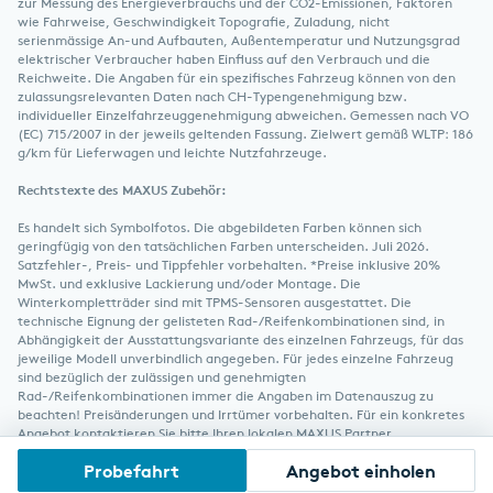
zur Messung des Energieverbrauchs und der CO2-Emissionen, Faktoren
wie Fahrweise, Geschwindigkeit Topografie, Zuladung, nicht
serienmässige An-und Aufbauten, Außentemperatur und Nutzungsgrad
elektrischer Verbraucher haben Einfluss auf den Verbrauch und die
Reichweite. Die Angaben für ein spezifisches Fahrzeug können von den
zulassungsrelevanten Daten nach CH-Typengenehmigung bzw.
individueller Einzelfahrzeuggenehmigung abweichen. Gemessen nach VO
(EC) 715/2007 in der jeweils geltenden Fassung. Zielwert gemäß WLTP: 186
g/km für Lieferwagen und leichte Nutzfahrzeuge.
Rechtstexte des MAXUS Zubehör:
Es handelt sich Symbolfotos. Die abgebildeten Farben können sich
geringfügig von den tatsächlichen Farben unterscheiden. Juli 2026.
Satzfehler-, Preis- und Tippfehler vorbehalten. *Preise inklusive 20%
MwSt. und exklusive Lackierung und/oder Montage. Die
Winterkompletträder sind mit TPMS-Sensoren ausgestattet. Die
technische Eignung der gelisteten Rad-/Reifenkombinationen sind, in
Abhängigkeit der Ausstattungsvariante des einzelnen Fahrzeugs, für das
jeweilige Modell unverbindlich angegeben. Für jedes einzelne Fahrzeug
sind bezüglich der zulässigen und genehmigten
Rad-/Reifenkombinationen immer die Angaben im Datenauszug zu
beachten! Preisänderungen und Irrtümer vorbehalten. Für ein konkretes
Angebot kontaktieren Sie bitte Ihren lokalen MAXUS Partner.
Probefahrt
Angebot einholen